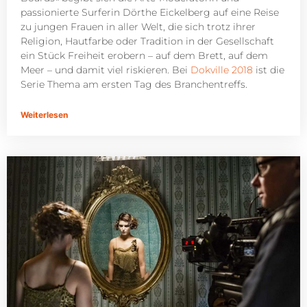
passionierte Surferin Dörthe Eickelberg auf eine Reise
zu jungen Frauen in aller Welt, die sich trotz ihrer
Religion, Hautfarbe oder Tradition in der Gesellschaft
ein Stück Freiheit erobern – auf dem Brett, auf dem
Meer – und damit viel riskieren. Bei
Dokville 2018
ist die
Serie Thema am ersten Tag des Branchentreffs.
Weiterlesen