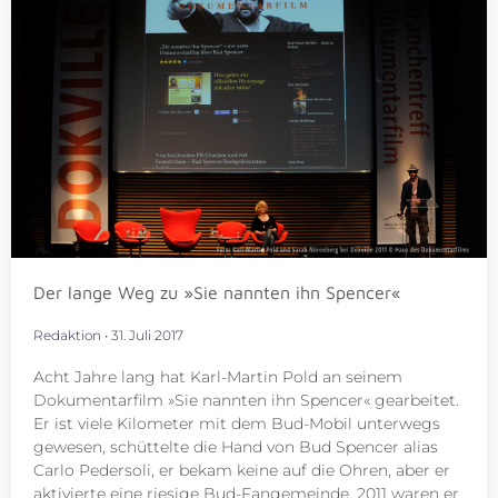
Der lange Weg zu »Sie nannten ihn Spencer«
Redaktion
31. Juli 2017
Acht Jahre lang hat Karl-Martin Pold an seinem
Dokumentarfilm »Sie nannten ihn Spencer« gearbeitet.
Er ist viele Kilometer mit dem Bud-Mobil unterwegs
gewesen, schüttelte die Hand von Bud Spencer alias
Carlo Pedersoli, er bekam keine auf die Ohren, aber er
aktivierte eine riesige Bud-Fangemeinde. 2011 waren er