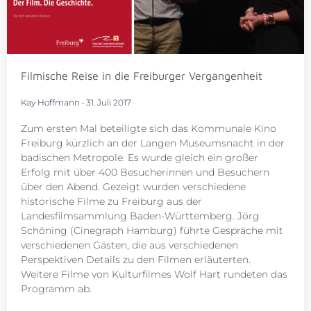
Filmische Reise in die Freiburger Vergangenheit
Kay Hoffmann
31. Juli 2017
Zum ersten Mal beteiligte sich das Kommunale Kino
Freiburg kürzlich an der Langen Museumsnacht in der
badischen Metropole. Es wurde gleich ein großer
Erfolg mit über 400 Besucherinnen und Besuchern
über den Abend. Gezeigt wurden verschiedene
historische Filme zu Freiburg aus der
Landesfilmsammlung Baden-Württemberg. Jörg
Schöning (Cinegraph Hamburg) führte Gespräche mit
verschiedenen Gästen, die aus verschiedenen
Perspektiven Details zu den Filmen erläuterten.
Weitere Filme von Kulturfilmes Wolf Hart rundeten das
Programm ab.