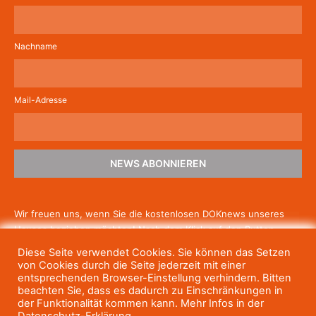
Nachname
Mail-Adresse
NEWS ABONNIEREN
Wir freuen uns, wenn Sie die kostenlosen DOKnews unseres
Hauses beziehen möchten! Nach dem Klick auf den Button
schicken wir Ihnen eine E-Mail mit einem Link zur Bestätigung,
Diese Seite verwendet Cookies. Sie können das Setzen
um die Newsletter-Anmeldung abzuschließen. Wenn Sie unsere
von Cookies durch die Seite jederzeit mit einer
Gratis-News irgendwann nicht mehr erhalten wollen, können
entsprechenden Browser-Einstellung verhindern. Bitten
beachten Sie, dass es dadurch zu Einschränkungen in
Sie
sich jederzeit einfach wieder abmelden.
der Funktionalität kommen kann. Mehr Infos in der