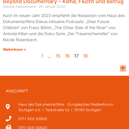
Beyond Documentary – Klima, Flucht und Betrug
Salome Hanselmann
26. Januar 2023
Auch im neuen Jahr 2023 empfiehlt die Redaktion vom Haus des
Dokumentarfilms Dokus inklusive Podcasts: „Dear Future
Children“ von Franz Böhm, „The Other Side of the River“ von
Antonia Kilian und die Doku-Serie „Der Trauerschwindler” von
Nicole Rosenbach.
Weiterlesen »
1
…
15
16
17
18
ANSCHRIFT
Haus des Dokumentarfilms · Europäisches Medienforum
Stuttgart e.V. | Teckstraße 62 | 70190 Stuttgart
0711 929 30900
0711 929 30920