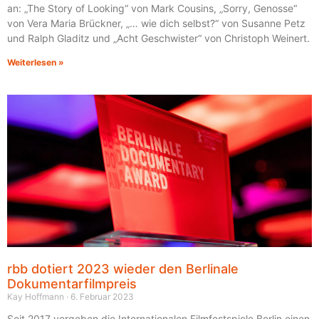
an: „The Story of Looking“ von Mark Cousins, „Sorry, Genosse“
von Vera Maria Brückner, „… wie dich selbst?“ von Susanne Petz
und Ralph Gladitz und „Acht Geschwister“ von Christoph Weinert.
Weiterlesen »
rbb dotiert 2023 wieder den Berlinale
Dokumentarfilmpreis
Kay Hoffmann
6. Februar 2023
Seit 2017 vergeben die Internationalen Filmfestspiele Berlin einen