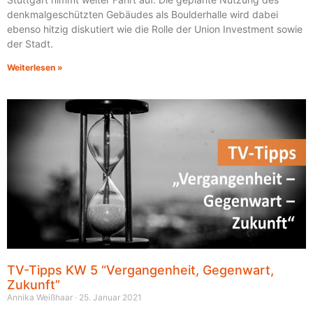
denkmalgeschützten Gebäudes als Boulderhalle wird dabei
ebenso hitzig diskutiert wie die Rolle der Union Investment sowie
der Stadt.
Weiterlesen »
TV-Tipps KW 5 “Vergangenheit, Gegenwart,
Zukunft”
Annika Weißhaar
25. Januar 2021