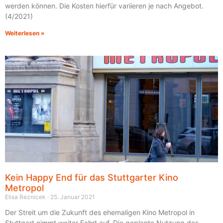
werden können. Die Kosten hierfür variieren je nach Angebot.
(4/2021)
Weiterlesen »
Kein Happy End für das Stuttgarter Kino
Metropol
Elisa Reznicek
25. Januar 2021
Der Streit um die Zukunft des ehemaligen Kino Metropol in
Stuttgart nimmt weiter Fahrt auf. Die geplante Nutzung des