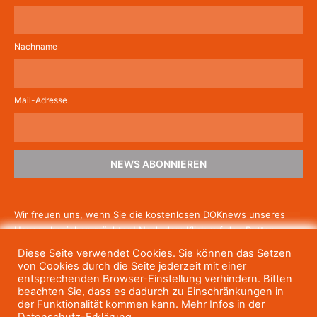
Nachname
Mail-Adresse
NEWS ABONNIEREN
Wir freuen uns, wenn Sie die kostenlosen DOKnews unseres
Hauses beziehen möchten! Nach dem Klick auf den Button
schicken wir Ihnen eine E-Mail mit einem Link zur Bestätigung,
Diese Seite verwendet Cookies. Sie können das Setzen
um die Newsletter-Anmeldung abzuschließen. Wenn Sie unsere
von Cookies durch die Seite jederzeit mit einer
Gratis-News irgendwann nicht mehr erhalten wollen, können
entsprechenden Browser-Einstellung verhindern. Bitten
beachten Sie, dass es dadurch zu Einschränkungen in
Sie
sich jederzeit einfach wieder abmelden.
der Funktionalität kommen kann. Mehr Infos in der