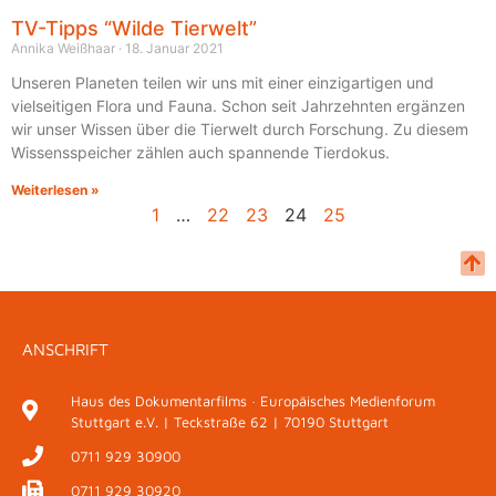
TV-Tipps “Wilde Tierwelt”
Annika Weißhaar
18. Januar 2021
Unseren Planeten teilen wir uns mit einer einzigartigen und
vielseitigen Flora und Fauna. Schon seit Jahrzehnten ergänzen
wir unser Wissen über die Tierwelt durch Forschung. Zu diesem
Wissensspeicher zählen auch spannende Tierdokus.
Weiterlesen »
1
…
22
23
24
25
ANSCHRIFT
Haus des Dokumentarfilms · Europäisches Medienforum
Stuttgart e.V. | Teckstraße 62 | 70190 Stuttgart
0711 929 30900
0711 929 30920