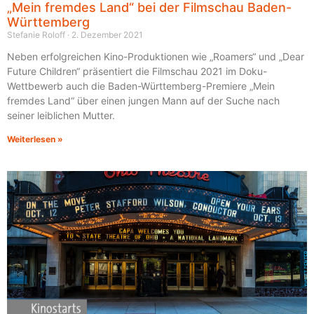
„Mein fremdes Land“ bei der Filmschau Baden-
Württemberg
Stefanie Roloff
2. Dezember 2021
Neben erfolgreichen Kino-Produktionen wie „Roamers“ und „Dear
Future Children“ präsentiert die Filmschau 2021 im Doku-
Wettbewerb auch die Baden-Württemberg-Premiere „Mein
fremdes Land“ über einen jungen Mann auf der Suche nach
seiner leiblichen Mutter.
Weiterlesen »