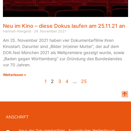
Neu im Kino – diese Dokus laufen am 25.11.21 an
Hannah Hiergeist
24. November 2021
Am 25. November 2021 haben vier Dokumentarfilme ihren
Kinostart. Darunter sind „Bilder (m)einer Mutter“, der auf dem
DOK.fest München 2021 als Weltpremiere gezeigt wurde, sowie
„Baden gegen Württemberg“ zur Gründung des Bundeslandes
vor 70 Jahren.
Weiterlesen »
1
2
3
4
…
25
ANSCHRIFT
Haus des Dokumentarfilms · Europäisches Medienforum