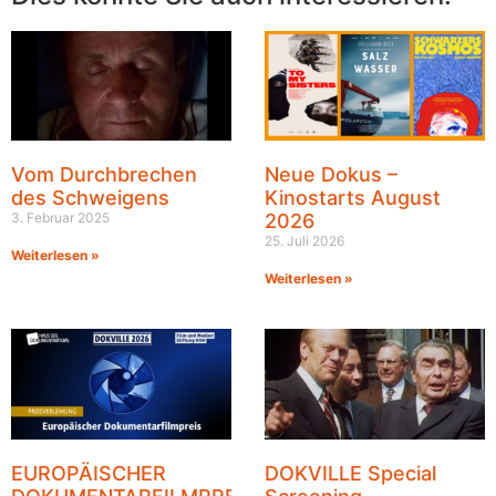
Vom Durchbrechen
Neue Dokus –
des Schweigens
Kinostarts August
3. Februar 2025
2026
25. Juli 2026
Weiterlesen »
Weiterlesen »
EUROPÄISCHER
DOKVILLE Special