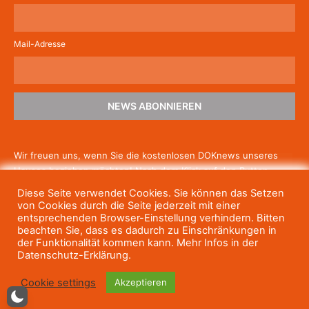
Mail-Adresse
NEWS ABONNIEREN
Wir freuen uns, wenn Sie die kostenlosen DOKnews unseres
Hauses beziehen möchten! Nach dem Klick auf den Button
schicken wir Ihnen eine E-Mail mit einem Link zur Bestätigung,
Diese Seite verwendet Cookies. Sie können das Setzen
um die Newsletter-Anmeldung abzuschließen. Wenn Sie unsere
von Cookies durch die Seite jederzeit mit einer
Gratis-News irgendwann nicht mehr erhalten wollen, können
entsprechenden Browser-Einstellung verhindern. Bitten
beachten Sie, dass es dadurch zu Einschränkungen in
Sie
sich jederzeit einfach wieder abmelden.
der Funktionalität kommen kann. Mehr Infos in der
Datenschutz-Erklärung.
Cookie settings
Akzeptieren
© Haus des Dokumentarfilms, 2023