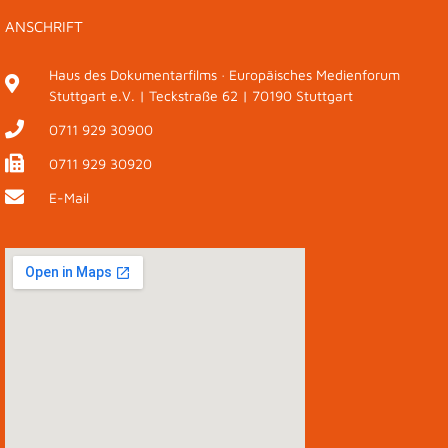
ANSCHRIFT
Haus des Dokumentarfilms · Europäisches Medienforum
Stuttgart e.V. | Teckstraße 62 | 70190 Stuttgart
0711 929 30900
0711 929 30920
E-Mail