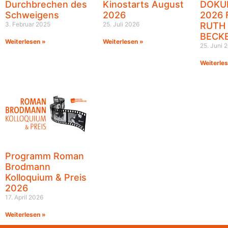
Durchbrechen des
Kinostarts August
DOKU
Schweigens
2026
2026 
3. Februar 2025
25. Juli 2026
RUTH
BECK
Weiterlesen »
Weiterlesen »
25. Juni 
Weiterle
Programm Roman
Brodmann
Kolloquium & Preis
2026
17. April 2026
Weiterlesen »