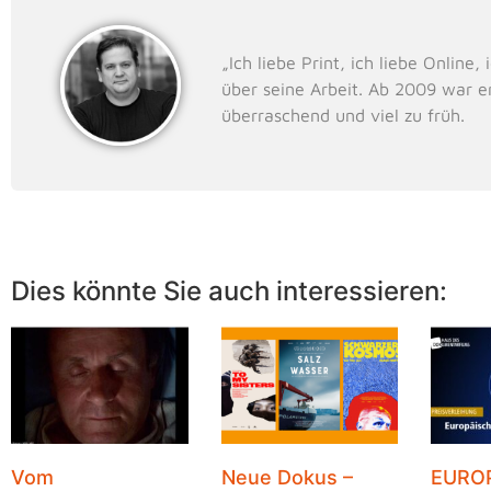
„Ich liebe Print, ich liebe Onlin
über seine Arbeit. Ab 2009 war e
überraschend und viel zu früh.
Dies könnte Sie auch interessieren:
Vom
Neue Dokus –
EURO