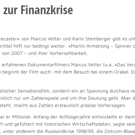
 zur Finanzkrise
caster« von Marcus Vetter und Karin Steinberger gibt es un
itel hilft nur bedingt weiter: »Martin Armstrong – Spinner o
e von 2007 – und ihrer Vorhersehbarkeit.
s erfahrenen Dokumentarfilmers Marcus Vetter (u.a. »Das Ve
so beginnt der Film auch: mit dem Besuch bei einem Orakel.
tistischer Sensationsfilm, sondern ein an Spannung durchaus 
igentlich nur um Zahlenspiele und um ihre Deutung geht. Abe
steht, macht aus Zahlen erstaunlich präzise Vorhersagen.
r er Millionär. Anfang der Achtzigerjahre entwickelte er dan
Pi und gefüttert mit historischen Wirtschaftsdaten, sagte se
, unter anderem die Russlandkrise 1998/99, die Dotcom-Blas