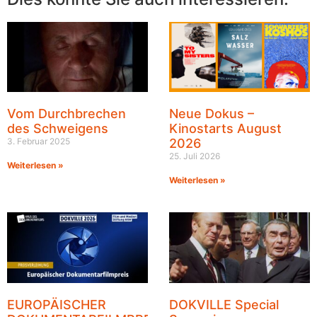
Vom Durchbrechen
Neue Dokus –
des Schweigens
Kinostarts August
3. Februar 2025
2026
25. Juli 2026
Weiterlesen »
Weiterlesen »
EUROPÄISCHER
DOKVILLE Special