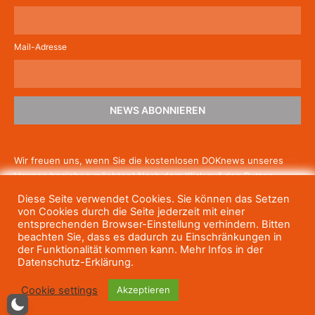
Mail-Adresse
NEWS ABONNIEREN
Wir freuen uns, wenn Sie die kostenlosen DOKnews unseres
Hauses beziehen möchten! Nach dem Klick auf den Button
schicken wir Ihnen eine E-Mail mit einem Link zur Bestätigung,
Diese Seite verwendet Cookies. Sie können das Setzen
um die Newsletter-Anmeldung abzuschließen. Wenn Sie unsere
von Cookies durch die Seite jederzeit mit einer
Gratis-News irgendwann nicht mehr erhalten wollen, können
entsprechenden Browser-Einstellung verhindern. Bitten
beachten Sie, dass es dadurch zu Einschränkungen in
Sie
sich jederzeit einfach wieder abmelden.
der Funktionalität kommen kann. Mehr Infos in der
Datenschutz-Erklärung.
Cookie settings
Akzeptieren
© Haus des Dokumentarfilms, 2023