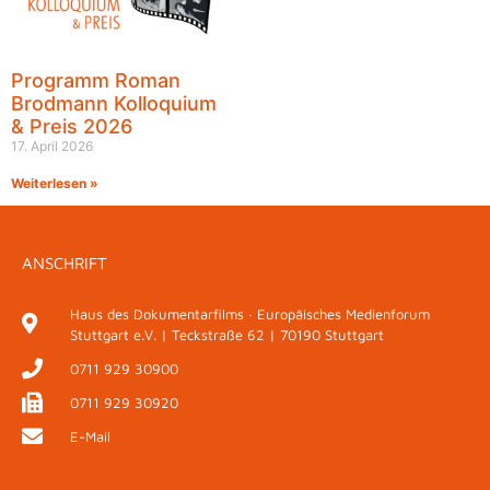
Programm Roman
Brodmann Kolloquium
& Preis 2026
17. April 2026
Weiterlesen »
ANSCHRIFT
Haus des Dokumentarfilms · Europäisches Medienforum
Stuttgart e.V. | Teckstraße 62 | 70190 Stuttgart
0711 929 30900
0711 929 30920
E-Mail