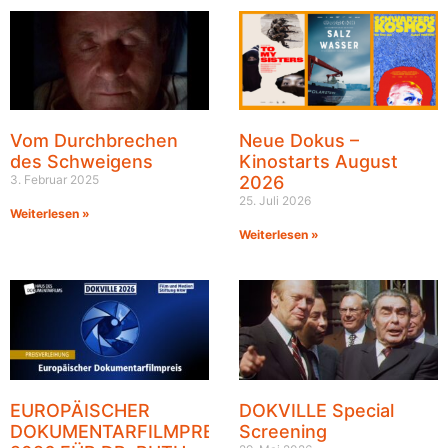
Vom Durchbrechen
Neue Dokus –
des Schweigens
Kinostarts August
3. Februar 2025
2026
25. Juli 2026
Weiterlesen »
Weiterlesen »
EUROPÄISCHER
DOKVILLE Special
DOKUMENTARFILMPREIS
Screening