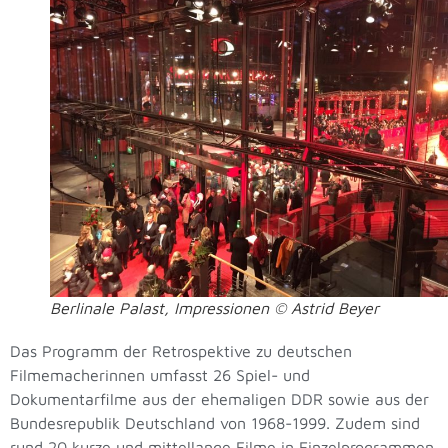
Berlinale Palast, Impressionen © Astrid Beyer
Das Programm der Retrospektive zu deutschen
Filmemacherinnen umfasst 26 Spiel- und
Dokumentarfilme aus der ehemaligen DDR sowie aus der
Bundesrepublik Deutschland von 1968-1999. Zudem sind
rund 20 kurze und mittellange Filme in Einzelprogrammen