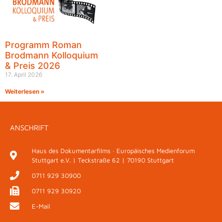
Programm Roman
Brodmann Kolloquium
& Preis 2026
17. April 2026
Weiterlesen »
ANSCHRIFT
Haus des Dokumentarfilms · Europäisches Medienforum
Stuttgart e.V. | Teckstraße 62 | 70190 Stuttgart
0711 929 30900
0711 929 30920
E-Mail