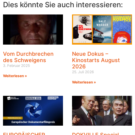
Dies könnte Sie auch interessieren:
Vom Durchbrechen
Neue Dokus –
des Schweigens
Kinostarts August
3. Februar 2025
2026
25. Juli 2026
Weiterlesen »
Weiterlesen »
EUROPÄISCHER
DOKVILLE Special