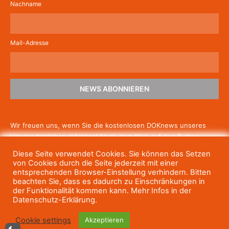
Nachname
Mail-Adresse
NEWS ABONNIEREN
Wir freuen uns, wenn Sie die kostenlosen DOKnews unseres
Hauses beziehen möchten! Nach dem Klick auf den Button
schicken wir Ihnen eine E-Mail mit einem Link zur Bestätigung,
Diese Seite verwendet Cookies. Sie können das Setzen
um die Newsletter-Anmeldung abzuschließen. Wenn Sie unsere
von Cookies durch die Seite jederzeit mit einer
Gratis-News irgendwann nicht mehr erhalten wollen, können
entsprechenden Browser-Einstellung verhindern. Bitten
beachten Sie, dass es dadurch zu Einschränkungen in
Sie
sich jederzeit einfach wieder abmelden.
der Funktionalität kommen kann. Mehr Infos in der
Datenschutz-Erklärung.
Cookie settings
Akzeptieren