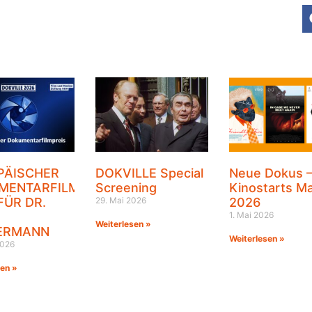
PÄISCHER
DOKVILLE Special
Neue Dokus 
MENTARFILMPREIS
Screening
Kinostarts Ma
FÜR DR.
29. Mai 2026
2026
1. Mai 2026
Weiterlesen »
ERMANN
Weiterlesen »
2026
sen »