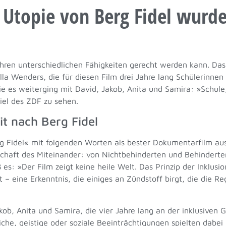
 Utopie von Berg Fidel wurd
 ihren unterschiedlichen Fähigkeiten gerecht werden kann. D
la Wenders, die für diesen Film drei Jahre lang Schülerinnen 
ie es weiterging mit David, Jakob, Anita und Samira: »Schule
iel des ZDF zu sehen.
it nach Berg Fidel
rg Fidel« mit folgenden Worten als bester Dokumentarfilm au
schaft des Miteinander: von Nichtbehinderten und Behindert
: »Der Film zeigt keine heile Welt. Das Prinzip der Inklusio
– eine Erkenntnis, die einiges an Zündstoff birgt, die die Reg
ob, Anita und Samira, die vier Jahre lang an der inklusiven G
che, geistige oder soziale Beeinträchtigungen spielten dabei