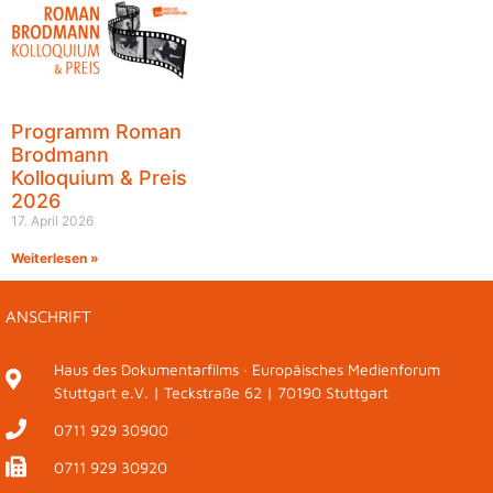
Programm Roman
Brodmann
Kolloquium & Preis
2026
17. April 2026
Weiterlesen »
ANSCHRIFT
Haus des Dokumentarfilms · Europäisches Medienforum
Stuttgart e.V. | Teckstraße 62 | 70190 Stuttgart
0711 929 30900
0711 929 30920