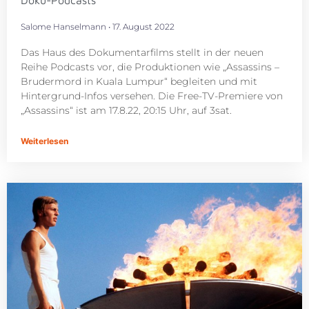
Salome Hanselmann
17. August 2022
Das Haus des Dokumentarfilms stellt in der neuen
Reihe Podcasts vor, die Produktionen wie „Assassins –
Brudermord in Kuala Lumpur“ begleiten und mit
Hintergrund-Infos versehen. Die Free-TV-Premiere von
„Assassins“ ist am 17.8.22, 20:15 Uhr, auf 3sat.
Weiterlesen