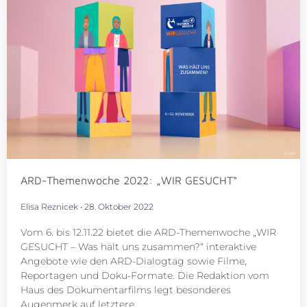
ARD-Themenwoche 2022: „WIR GESUCHT“
Elisa Reznicek
28. Oktober 2022
Vom 6. bis 12.11.22 bietet die ARD-Themenwoche „WIR
GESUCHT – Was hält uns zusammen?“ interaktive
Angebote wie den ARD-Dialogtag sowie Filme,
Reportagen und Doku-Formate. Die Redaktion vom
Haus des Dokumentarfilms legt besonderes
Augenmerk auf letztere.