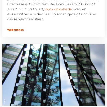
Erlebnisse auf 8mm fest. Bei Dokville (am 28. und 29.
Juni 2018 in Stuttgart,
www.dokville.de
) werden
Ausschnitten aus den drei Episoden gezeigt und über
das Projekt diskutiert.
Weiterlesen