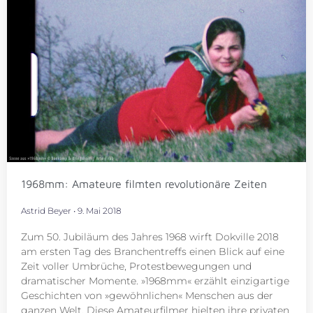
1968mm: Amateure filmten revolutionäre Zeiten
Astrid Beyer
9. Mai 2018
Zum 50. Jubiläum des Jahres 1968 wirft Dokville 2018
am ersten Tag des Branchentreffs einen Blick auf eine
Zeit voller Umbrüche, Protestbewegungen und
dramatischer Momente. »1968mm« erzählt einzigartige
Geschichten von »gewöhnlichen« Menschen aus der
ganzen Welt. Diese Amateurfilmer hielten ihre privaten