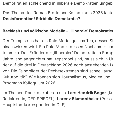
Demokratien schleichend in illiberale Demokratien umgeb
Das Thema des Roman Brodmann Kolloquiums 2026 laute
Desinformation! Stirbt die Demokratie?
Backlash und völkische Modelle – ‚Illiberale‘ Demokratie
Der Trumpismus hat ein Role Model geschaffen, dessen Str
hinauswirken wird. Ein Role Model, dessen Nachahmer un
tummeln. Der Erfinder der ‚illiberalen‘ Demokratie in Eu
Jahre lang angerichtet hat, reparabel sind, muss sich i
der auf die drei in Deutschland 2026 noch anstehenden 
vor. Die Feindbilder der Rechtsextremen sind schnell ausge
Kulturpolitik“. Wie können sich Journalismus, Medien un
Brodmann Kolloquium 2026.
Im Themen-Panel diskutieren u. a.
Lars Hendrik Beger
(Ku
Redakteurin, DER SPIEGEL),
Lorenz Blumenthaler
(Press
Hauptstadtkorrespondentin DLF).