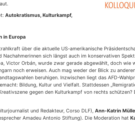
aut.
t:
Autokratismus, Kulturkampf,
n in Europa
ahlkraft über die aktuelle US-amerikanische Präsidentscha
d Nachahmerinnen sich längst auch im konservativen Spek
ropa, Victor Orbán, wurde zwar gerade abgewählt, doch wie 
n Ungarn noch erweisen. Auch mag weder der Blick zu ander
Landtagswahlen beruhigen. Inzwischen liegt das AFD-Wahl
macht: Bildung, Kultur und Vielfalt. Stattdessen „Remigrati
d Kreativszene gegen den Kulturkampf von rechts schützen? 
lturjournalist und Redakteur, Corso DLF),
Ann-Katrin Mülle
esprecher Amadeu Antonio Stiftung). Die Moderation hat
K