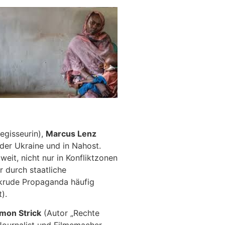
egisseurin),
Marcus Lenz
er Ukraine und in Nahost.
it, nicht nur in Konfliktzonen
 durch staatliche
 krude Propaganda häufig
).
imon Strick
(Autor „Rechte
Journalist und Filmemacher