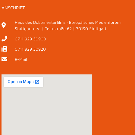
ANSCHRIFT
Haus des Dokumentarfilms · Europäisches Medienforum
Stuttgart e.V. | Teckstraße 62 | 70190 Stuttgart
0711 929 30900
0711 929 30920
E-Mail