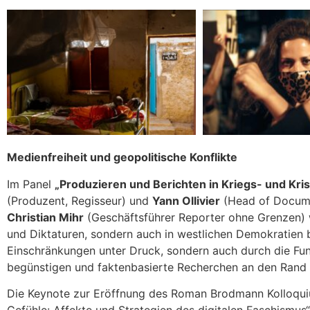
Medienfreiheit und geopolitische Konflikte
Im Panel
„Produzieren und Berichten in Kriegs- und Kr
(Produzent, Regisseur) und
Yann Ollivier
(Head of Docume
Christian Mihr
(Geschäftsführer Reporter ohne Grenzen) w
und Diktaturen, sondern auch in westlichen Demokratien 
Einschränkungen unter Druck, sondern auch durch die Fun
begünstigen und faktenbasierte Recherchen an den Rand
Die Keynote zur Eröffnung des Roman Brodmann Kolloqui
Gefühle: Affekte und Strategien des digitalen Faschismu