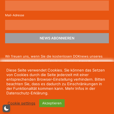
Mail-Adresse
NEWS ABONNIEREN
Wir freuen uns, wenn Sie die kostenlosen DOKnews unseres
Hauses beziehen möchten! Nach dem Klick auf den Button
schicken wir Ihnen eine E-Mail mit einem Link zur Bestätigung,
Diese Seite verwendet Cookies. Sie können das Setzen
um die Newsletter-Anmeldung abzuschließen. Wenn Sie unsere
von Cookies durch die Seite jederzeit mit einer
Gratis-News irgendwann nicht mehr erhalten wollen, können
entsprechenden Browser-Einstellung verhindern. Bitten
beachten Sie, dass es dadurch zu Einschränkungen in
Sie
sich jederzeit einfach wieder abmelden.
der Funktionalität kommen kann. Mehr Infos in der
Datenschutz-Erklärung.
Cookie settings
Akzeptieren
© Haus des Dokumentarfilms, 2023