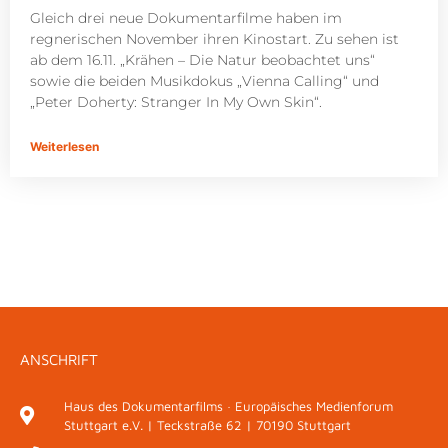
Gleich drei neue Dokumentarfilme haben im
regnerischen November ihren Kinostart. Zu sehen ist
ab dem 16.11. „Krähen – Die Natur beobachtet uns“
sowie die beiden Musikdokus „Vienna Calling“ und
„Peter Doherty: Stranger In My Own Skin“.
Weiterlesen
ANSCHRIFT
Haus des Dokumentarfilms · Europäisches Medienforum
Stuttgart e.V. | Teckstraße 62 | 70190 Stuttgart