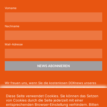
Vorname
Nachname
Mail-Adresse
NEWS ABONNIEREN
Wir freuen uns, wenn Sie die kostenlosen DOKnews unseres
Hauses beziehen möchten! Nach dem Klick auf den Button
schicken wir Ihnen eine E-Mail mit einem Link zur Bestätigung,
Diese Seite verwendet Cookies. Sie können das Setzen
um die Newsletter-Anmeldung abzuschließen. Wenn Sie unsere
von Cookies durch die Seite jederzeit mit einer
Gratis-News irgendwann nicht mehr erhalten wollen, können
entsprechenden Browser-Einstellung verhindern. Bitten