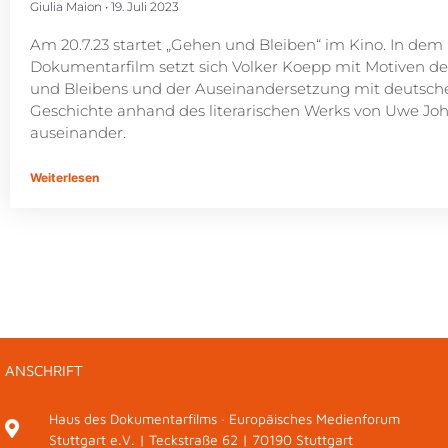
Giulia Maion
19. Juli 2023
Am 20.7.23 startet „Gehen und Bleiben“ im Kino. In dem
Dokumentarfilm setzt sich Volker Koepp mit Motiven d
und Bleibens und der Auseinandersetzung mit deutsch
Geschichte anhand des literarischen Werks von Uwe Jo
auseinander.
Weiterlesen
ANSCHRIFT
Haus des Dokumentarfilms · Europäisches Medienforum
Stuttgart e.V. | Teckstraße 62 | 70190 Stuttgart