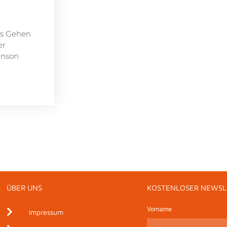
es Gehen
er
hnson
ÜBER UNS
KOSTENLOSER NEWSL
Vorname
Impressum