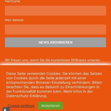
Nachname
Mail-Adresse
NEWS ABONNIEREN
Wir freuen uns, wenn Sie die kostenlosen DOKnews unseres
Hauses beziehen möchten! Nach dem Klick auf den Button
schicken wir Ihnen eine E-Mail mit einem Link zur Bestätigung,
Diese Seite verwendet Cookies. Sie können das Setzen
um die Newsletter-Anmeldung abzuschließen. Wenn Sie unsere
von Cookies durch die Seite jederzeit mit einer
Gratis-News irgendwann nicht mehr erhalten wollen, können
entsprechenden Browser-Einstellung verhindern. Bitten
beachten Sie, dass es dadurch zu Einschränkungen in
Sie
sich jederzeit einfach wieder abmelden.
der Funktionalität kommen kann. Mehr Infos in der
Datenschutz-Erklärung.
Cookie settings
Akzeptieren
© Haus des Dokumentarfilms, 2023