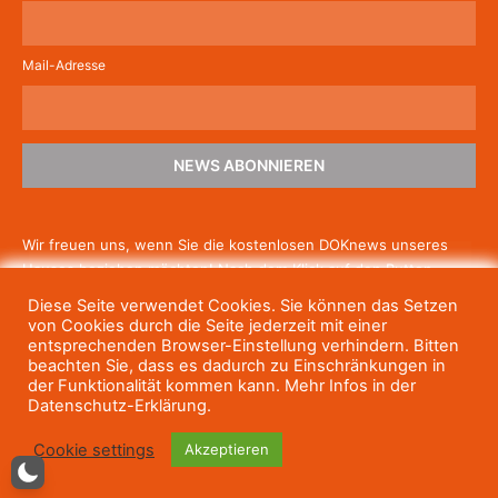
Mail-Adresse
NEWS ABONNIEREN
Wir freuen uns, wenn Sie die kostenlosen DOKnews unseres
Hauses beziehen möchten! Nach dem Klick auf den Button
schicken wir Ihnen eine E-Mail mit einem Link zur Bestätigung,
Diese Seite verwendet Cookies. Sie können das Setzen
um die Newsletter-Anmeldung abzuschließen. Wenn Sie unsere
von Cookies durch die Seite jederzeit mit einer
Gratis-News irgendwann nicht mehr erhalten wollen, können
entsprechenden Browser-Einstellung verhindern. Bitten
beachten Sie, dass es dadurch zu Einschränkungen in
Sie
sich jederzeit einfach wieder abmelden.
der Funktionalität kommen kann. Mehr Infos in der
Datenschutz-Erklärung.
Cookie settings
Akzeptieren
© Haus des Dokumentarfilms, 2023