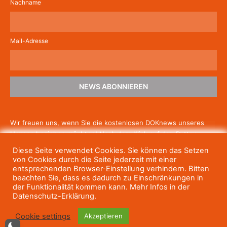
Nachname
Mail-Adresse
NEWS ABONNIEREN
Wir freuen uns, wenn Sie die kostenlosen DOKnews unseres
Hauses beziehen möchten! Nach dem Klick auf den Button
schicken wir Ihnen eine E-Mail mit einem Link zur Bestätigung,
Diese Seite verwendet Cookies. Sie können das Setzen
um die Newsletter-Anmeldung abzuschließen. Wenn Sie unsere
von Cookies durch die Seite jederzeit mit einer
Gratis-News irgendwann nicht mehr erhalten wollen, können
entsprechenden Browser-Einstellung verhindern. Bitten
beachten Sie, dass es dadurch zu Einschränkungen in
Sie
sich jederzeit einfach wieder abmelden.
der Funktionalität kommen kann. Mehr Infos in der
Datenschutz-Erklärung.
Cookie settings
Akzeptieren
© Haus des Dokumentarfilms, 2023