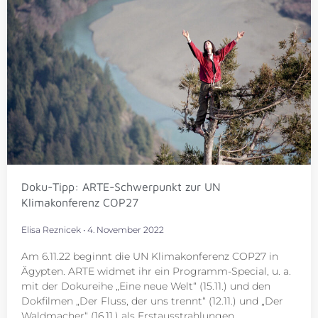
Doku-Tipp: ARTE-Schwerpunkt zur UN
Klimakonferenz COP27
Elisa Reznicek
4. November 2022
Am 6.11.22 beginnt die UN Klimakonferenz COP27 in
Ägypten. ARTE widmet ihr ein Programm-Special, u. a.
mit der Dokureihe „Eine neue Welt“ (15.11.) und den
Dokfilmen „Der Fluss, der uns trennt“ (12.11.) und „Der
Waldmacher“ (16.11.) als Erstausstrahlungen.