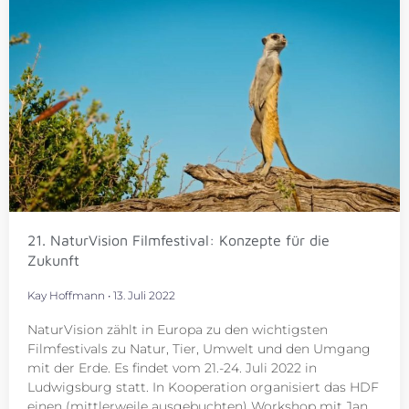
21. NaturVision Filmfestival: Konzepte für die
Zukunft
Kay Hoffmann
13. Juli 2022
NaturVision zählt in Europa zu den wichtigsten
Filmfestivals zu Natur, Tier, Umwelt und den Umgang
mit der Erde. Es findet vom 21.-24. Juli 2022 in
Ludwigsburg statt. In Kooperation organisiert das HDF
einen (mittlerweile ausgebuchten) Workshop mit Jan