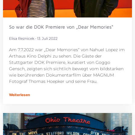
So war die DOK Premiere von „Dear Memories“
Elisa Reznicek
13. Juli 2022
Am 7.7.2022 war „Dear Memories“ von Nahuel Lopez im
Arthaus Kino Delphi zu sehen. Die Gäste der
Stuttgarter DOK Premiere, kuratiert von Goggo
Gensch, zeigten sich sichtlich bewegt vom bildstarken
wie berührenden Dokumentarfilm über MAGNUM
Fotograf Thomas Hoepker und seine Frau.
Weiterlesen