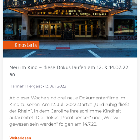
Neu im Kino – diese Dokus laufen am 12. & 14.07.22
an
Hannah Hiergeist
13. Juli 2022
Ab dieser Woche sind drei neue Dokumentarfilme im
Kino zu sehen. Am 12. Juli 2022 startet „Und ruhig fließt
der Rhein“, in dem Caroline ihre schlimme Kindheit
aufarbeitet. Die Dokus „Pornfluencer“ und „Wer wir
gewesen sein werden“ folgen am 14.7.22.
Weiterlesen