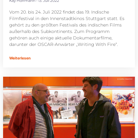
Kay Hoffmann
13. Juli 2022
Vom 20. bis 24. Juli 2022 findet das 19. Indische
Filmfestival in den Innenstadtkinos Stuttgart statt. Es
gehört zu den größten Festivals des indischen Films
außerhalb des Subkontinents. Zum Programm
gehören auch einige aktuelle Dokumentarfilme,
darunter der OSCAR-Anwärter „Writing With Fire“.
Weiterlesen