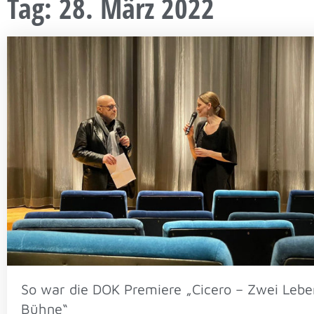
Tag: 28. März 2022
So war die DOK Premiere „Cicero – Zwei Lebe
Bühne“