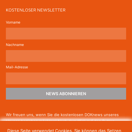
KOSTENLOSER NEWSLETTER
Vorname
Nachname
Mail-Adresse
NEWS ABONNIEREN
Wir freuen uns, wenn Sie die kostenlosen DOKnews unseres
Hauses beziehen möchten! Nach dem Klick auf den Button
schicken wir Ihnen eine E-Mail mit einem Link zur Bestätigung,
Diese Seite verwendet Cookies. Sie können das Setzen