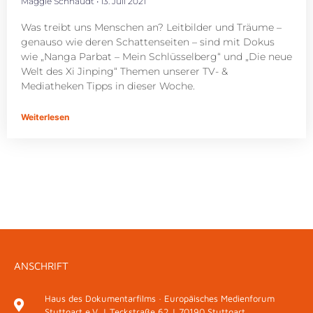
Maggie Schnaudt
13. Juli 2021
Was treibt uns Menschen an? Leitbilder und Träume –
genauso wie deren Schattenseiten – sind mit Dokus
wie „Nanga Parbat – Mein Schlüsselberg“ und „Die neue
Welt des Xi Jinping“ Themen unserer TV- &
Mediatheken Tipps in dieser Woche.
Weiterlesen
ANSCHRIFT
Haus des Dokumentarfilms · Europäisches Medienforum
Stuttgart e.V. | Teckstraße 62 | 70190 Stuttgart