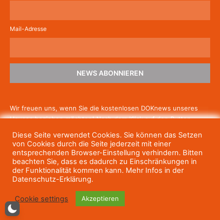
Mail-Adresse
NEWS ABONNIEREN
Wir freuen uns, wenn Sie die kostenlosen DOKnews unseres
Hauses beziehen möchten! Nach dem Klick auf den Button
schicken wir Ihnen eine E-Mail mit einem Link zur Bestätigung,
Diese Seite verwendet Cookies. Sie können das Setzen
um die Newsletter-Anmeldung abzuschließen. Wenn Sie unsere
von Cookies durch die Seite jederzeit mit einer
Gratis-News irgendwann nicht mehr erhalten wollen, können
entsprechenden Browser-Einstellung verhindern. Bitten
beachten Sie, dass es dadurch zu Einschränkungen in
Sie
sich jederzeit einfach wieder abmelden.
der Funktionalität kommen kann. Mehr Infos in der
Datenschutz-Erklärung.
Cookie settings
Akzeptieren
© Haus des Dokumentarfilms, 2023