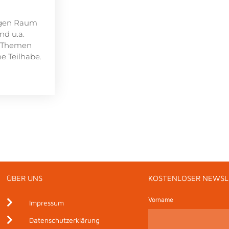
higen Raum
nd u.a.
t Themen
e Teilhabe.
ÜBER UNS
KOSTENLOSER NEWSL
Vorname
Impressum
Datenschutzerklärung