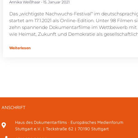
Annika Weißhaar
15. Januar 2021
Das „wichtigste Nachwuchs-Festival“ im deutschsprac
startet am 17.1.2021 als Online-Edition. Unter 98 Filmen si
zehn spannende Dokumentarfilme im Wettbewerb mi
wie Heimat, Zukunft und Demokratie als gesellschaftlich
Weiterlesen
ANSCHRIFT
Haus des Dokumentarfilms · Europäisches Medienforum
Stuttgart e.V. | Teckstraße 62 | 70190 Stuttgart