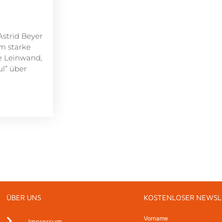
strid Beyer
m starke
e Leinwand,
l” über
ÜBER UNS
KOSTENLOSER NEWSL
Vorname
Impressum