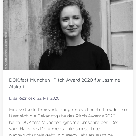
DOK.fest München: Pitch Award 2020 für Jasmine
Alakari
Elisa Reznicek
22. Mai 2020
Eine virtuelle Preisverleihung und viel echte Freude – so
lässt sich die Bekanntgabe des Pitch Awards 2020
beim DOK.fest München @home umschreiben. Der
vom Haus des Dokumentarfilms gestiftete
Nachwuchspreis geht in diesem Jahr an Jasmine