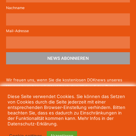
Nachname
Mail-Adresse
NEWS ABONNIEREN
Wir freuen uns, wenn Sie die kostenlosen DOKnews unseres
Hauses beziehen möchten! Nach dem Klick auf den Button
schicken wir Ihnen eine E-Mail mit einem Link zur Bestätigung,
Diese Seite verwendet Cookies. Sie können das Setzen
um die Newsletter-Anmeldung abzuschließen. Wenn Sie unsere
von Cookies durch die Seite jederzeit mit einer
Gratis-News irgendwann nicht mehr erhalten wollen, können
entsprechenden Browser-Einstellung verhindern. Bitten
beachten Sie, dass es dadurch zu Einschränkungen in
Sie
sich jederzeit einfach wieder abmelden.
der Funktionalität kommen kann. Mehr Infos in der
Datenschutz-Erklärung.
Cookie settings
Akzeptieren