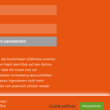
S ABONNIEREN
e die kostenlosen DOKnews unseres
! Nach dem Klick auf den Button
E-Mail mit einem Link zur
sletter-Anmeldung abzuschließen.
-News irgendwann nicht mehr
Sie
sich jederzeit einfach wieder
wser-
nfos
Cookie settings
Akzeptieren
© Haus des Dokumentarfilms, 2023