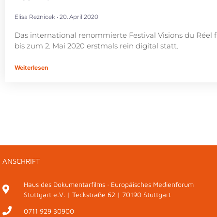
Elisa Reznicek
20. April 2020
Das international renommierte Festival Visions du Réel 
bis zum 2. Mai 2020 erstmals rein digital statt.
Weiterlesen
ANSCHRIFT
Haus des Dokumentarfilms · Europäisches Medienforum
Stuttgart e.V. | Teckstraße 62 | 70190 Stuttgart
0711 929 30900