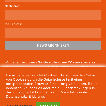
Nachname
Mail-Adresse
NEWS ABONNIEREN
Wir freuen uns, wenn Sie die kostenlosen DOKnews unseres
Hauses beziehen möchten! Nach dem Klick auf den Button
schicken wir Ihnen eine E-Mail mit einem Link zur Bestätigung,
Diese Seite verwendet Cookies. Sie können das Setzen
um die Newsletter-Anmeldung abzuschließen. Wenn Sie unsere
von Cookies durch die Seite jederzeit mit einer
Gratis-News irgendwann nicht mehr erhalten wollen, können
entsprechenden Browser-Einstellung verhindern. Bitten
beachten Sie, dass es dadurch zu Einschränkungen in
Sie
sich jederzeit einfach wieder abmelden.
der Funktionalität kommen kann. Mehr Infos in der
Datenschutz-Erklärung.
Cookie settings
Akzeptieren