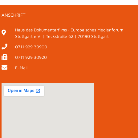
ANSCHRIFT
Haus des Dokumentarfilms · Europäisches Medienforum
Stuttgart e.V. | Teckstraße 62 | 70190 Stuttgart
0711 929 30900
0711 929 30920
E-Mail