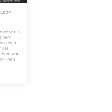
 Leo«
imnisse des
 einem
ernsehen.
r des
Jahren war
von Franz