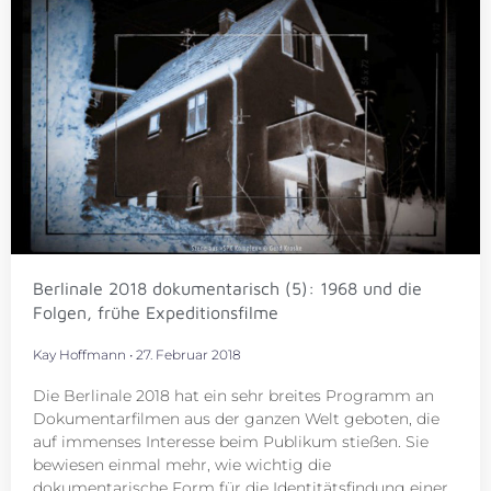
Berlinale 2018 dokumentarisch (5): 1968 und die
Folgen, frühe Expeditionsfilme
Kay Hoffmann
27. Februar 2018
Die Berlinale 2018 hat ein sehr breites Programm an
Dokumentarfilmen aus der ganzen Welt geboten, die
auf immenses Interesse beim Publikum stießen. Sie
bewiesen einmal mehr, wie wichtig die
dokumentarische Form für die Identitätsfindung einer