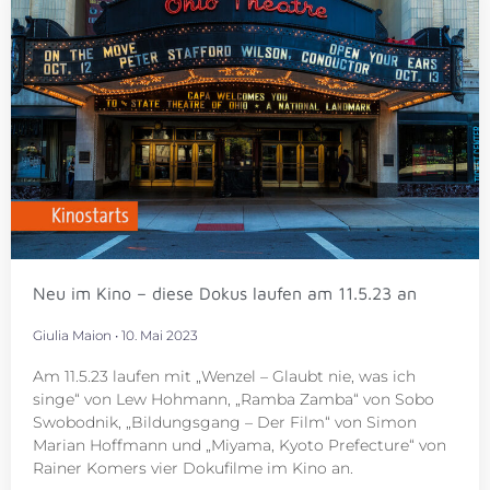
Neu im Kino – diese Dokus laufen am 11.5.23 an
Giulia Maion
10. Mai 2023
Am 11.5.23 laufen mit „Wenzel – Glaubt nie, was ich
singe“ von Lew Hohmann, „Ramba Zamba“ von Sobo
Swobodnik, „Bildungsgang – Der Film“ von Simon
Marian Hoffmann und „Miyama, Kyoto Prefecture“ von
Rainer Komers vier Dokufilme im Kino an.