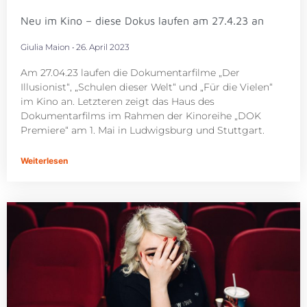
Neu im Kino – diese Dokus laufen am 27.4.23 an
Giulia Maion
26. April 2023
Am 27.04.23 laufen die Dokumentarfilme „Der
Illusionist“, „Schulen dieser Welt“ und „Für die Vielen“
im Kino an. Letzteren zeigt das Haus des
Dokumentarfilms im Rahmen der Kinoreihe „DOK
Premiere“ am 1. Mai in Ludwigsburg und Stuttgart.
Weiterlesen