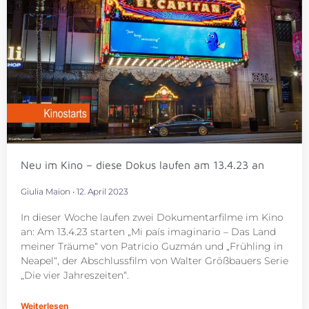
Neu im Kino – diese Dokus laufen am 13.4.23 an
Giulia Maion
12. April 2023
In dieser Woche laufen zwei Dokumentarfilme im Kino
an: Am 13.4.23 starten „Mi país imaginario – Das Land
meiner Träume“ von Patricio Guzmán und „Frühling in
Neapel“, der Abschlussfilm von Walter Größbauers Serie
„Die vier Jahreszeiten“.
Weiterlesen