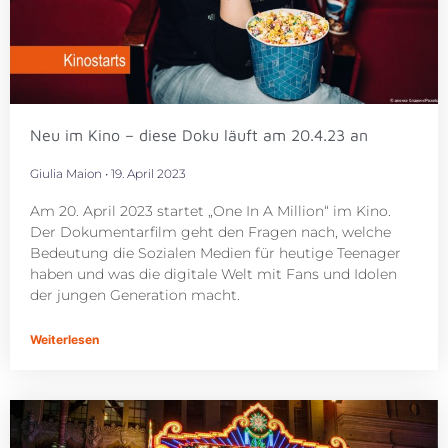
Neu im Kino – diese Doku läuft am 20.4.23 an
Giulia Maion
19. April 2023
Am 20. April 2023 startet „One In A Million“ im Kino.
Der Dokumentarfilm geht den Fragen nach, welche
Bedeutung die Sozialen Medien für heutige Teenager
haben und was die digitale Welt mit Fans und Idolen
der jungen Generation macht.
Weiterlesen