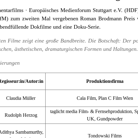
tarfilms · Europäisches Medienforum Stuttgart e.V. (HDF)
IfM) zum zweiten Mal vergebenen Roman Brodmann Preis 
abendfüllende Dokfilme und eine Doku-Serie.
n Filme zeigt eine große Bandbreite. Die Botschaft: Der po
ischen, ästhetischen, dramaturgischen Formen und Haltungen
nierungen
Regisseur:in/Autor:in
Produktionsfirma
Claudia Müller
Cala Film, Plan C Film Wien
taglicht media Film- & Fernsehproduktion, S
Rudolph Herzog
UK, Gundpowder
Adithya Sambamurthy,
Tondowski Films