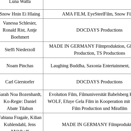
Luna Watfa
Snow Hnin Ei Hlaing
AMA FILM, EyeSteelFilm, Snow Fi
Vanessa Schlesier,
Ronald Rist, Antje
DOCDAYS Productions
Boehmert
MADE IN GERMANY Filmproduktion, Glo
Steffi Niederzoll
Production, TS Productions
Noam Pinchas
Laughing Buddha, Saxonia Entertainment
Carl Gierstorfer
DOCDAYS Productions
Sarah Noa Bozenhardt,
Evolution Film, Filmuniversität Babelsb
Ko-Regie: Daniel
WOLF, Efuye Gela Film in Kooperation mit 
Abate Tilahun
Film Production und Mirafilm
abiana Fragale, Kilian
Kuhlendahl, Jens
MADE IN GERMANY Filmprodukt