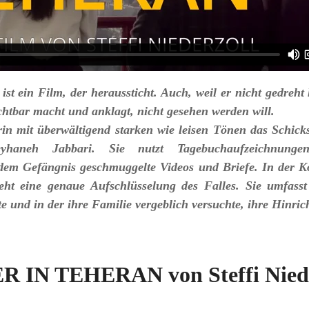
ist ein Film, der heraussticht. Auch, weil er nicht gedreht
ichtbar macht und anklagt, nicht gesehen werden will.
darin mit überwältigend starken wie leisen Tönen das Schic
Reyhaneh Jabbari. Sie nutzt Tagebuchaufzeichnung
dem Gefängnis geschmuggelte Videos und Briefe. In der Ko
eht eine genaue Aufschlüsselung des Falles. Sie umfasst 
e und in der ihre Familie vergeblich versuchte, ihre Hinric
 IN TEHERAN von Steffi Niede