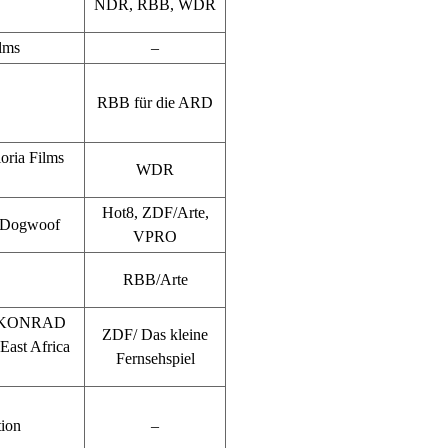
NDR, RBB, WDR
lms
–
RBB für die ARD
ria Films
WDR
Hot8, ZDF/Arte,
, Dogwoof
VPRO
RBB/Arte
erg KONRAD
ZDF/ Das kleine
East Africa
Fernsehspiel
ion
–