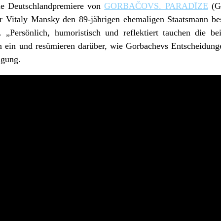
die Deutschlandpremiere von
GORBAČOVS. PARADĪZE
(G
er Vitaly Mansky den 89-jährigen ehemaligen Staatsmann bes
. „Persönlich, humoristisch und reflektiert tauchen die b
n ein und resümieren darüber, wie Gorbachevs Entscheidunge
igung.