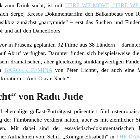
k zum Drink sucht, ist mit
HERE WE MOVE, HERE WE
sich Sergej Kresos Dokumentarfilm den Balkanbeats von Ro
sikbiz zunächst „partymüde“ – erst das Suchen und Finde
pf und auf den Dancefloors.
vor in Präsenz geplanten 92 Filme aus 38 Ländern – darunt
uf Abruf verfügbar. Darunter finden sich beispielsweise die
sem dramatischen, aber gleichzeitig stinklangweiligen Pande
lm
BAROKK FEMINA
von Péter Lichter, der auch eine M
kuratierte „Anti-Oscar-Nacht“.
cht“ von Radu Jude
 ehemalige goEast-Porträtgast präsentiert fünf osteuropäis
 der Filmbranche verdient hätten, aber es mit ziemlicher Sic
en. Mit dabei sind der essayistisch-dokumentarischen
er Aufnahmen vom Schiff „Königin Elisabeth“ in
THE DA