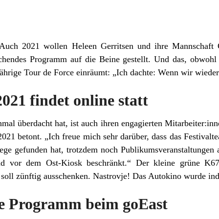
Auch 2021 wollen Heleen Gerritsen und ihre Mannschaft C
schendes Programm auf die Beine gestellt. Und das, obwohl d
tjährige Tour de Force einräumt: „Ich dachte: Wenn wir wieder
021 findet online statt
mal überdacht hat, ist auch ihren engagierten Mitarbeiter:inn
021 betont. „Ich freue mich sehr darüber, dass das Festival
Wege gefunden hat, trotzdem noch Publikumsveranstaltungen a
nd vor dem Ost-Kiosk beschränkt.“ Der kleine grüne K6
soll zünftig ausschenken. Nastrovje! Das Autokino wurde inde
re Programm beim goEast