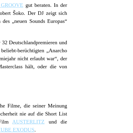
 GROOVE
gut beraten. In der
bert Šoko. Der DJ zeigt sich
n des „neuen Sounds Europas“
er 32 Deutschlandpremieren und
 beliebt-berüchtigten „Anarcho
miejahr nicht erlaubt war“, der
asterclass hält, oder die von
che Filme, die seiner Meinung
herheit nie auf die Short List
 Film
AUSTERLITZ
und die
NUBE EXODUS
.