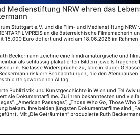
nd Medienstiftung NRW ehren das Leben
ckermann
um Stuttgart e.V. und die Film- und Medienstiftung NRW
ARFILMPREIS an die österreichische Filmemacherin und
it 15.000 Euro dotiert und wird am 18.06.2026 im Rahmen 
n Ruth Beckermann zeichne eine filmdramaturgische und film
nbar als schlüssig plakatierten Bildern jeweils fragende B
gisseurin. Sie lasse Widersprüche zu, lade in kluger Gelass
 Beckermann riskiere Beobachtungen, die den Atempausen 
schichte gewordenen Alltag.
rte Publizistik und Kunstgeschichte in Wien und Tel Aviv 
ziert sie Dokumentarfilme. Zu ihren bekanntesten und viel
rieges“, „American Passages“, „Those Who Go, Those Who 
ung bekam. Ihre beiden jüngsten Dokumentarfilme sind „Fa
ufgeführt. Mit „Die Geträumten“ produzierte Ruth Beckerma