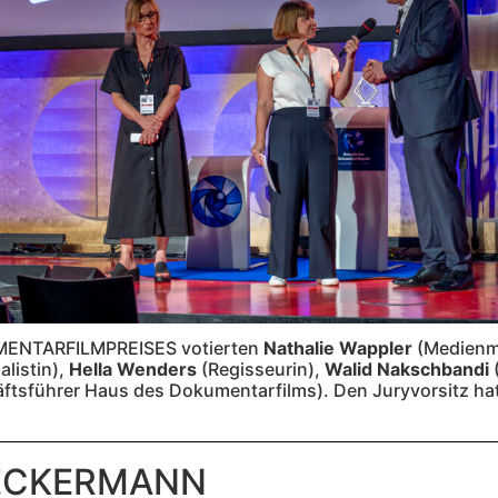
MENTARFILMPREISES votierten
Nathalie
Wappler
(Medienm
alistin),
Hella Wenders
(Regisseurin),
Walid
Nakschbandi
ftsführer Haus des Dokumentarfilms). Den Juryvorsitz ha
BECKERMANN