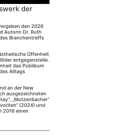
swerk der
 vergeben den 2026
 Autorin Dr. Ruth
des Branchentreffs
ästhetische Offenheit
ilder entgegenstelle.
enheit das Publikum
des Alltags
und an der New
fach ausgezeichneten
Stay“, „Mutzenbacher“
voriten“ (2024) und
nn 2016 einen