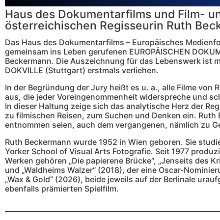
Haus des Dokumentarfilms und Film- u
österreichischen Regisseurin Ruth Be
Das Haus des Dokumentarfilms – Europäisches Medienfor
gemeinsam ins Leben gerufenen EUROPÄISCHEN DOKUMENT
Beckermann. Die Auszeichnung für das Lebenswerk ist m
DOKVILLE (Stuttgart) erstmals verliehen.
In der Begründung der Jury heißt es u. a., alle Filme vo
aus, die jeder Voreingenommenheit widerspreche und schei
In dieser Haltung zeige sich das analytische Herz der Re
zu filmischen Reisen, zum Suchen und Denken ein. Ruth
entnommen seien, auch dem vergangenen, nämlich zu Ge
Ruth Beckermann wurde 1952 in Wien geboren. Sie studie
Yorker School of Visual Arts Fotografie. Seit 1977 produ
Werken gehören „Die papierene Brücke“, „Jenseits des K
und „Waldheims Walzer“ (2018), der eine Oscar-Nominier
„Wax & Gold“ (2026), beide jeweils auf der Berlinale ura
ebenfalls prämierten Spielfilm.