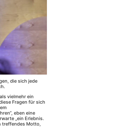
gen, die sich jede
ch.
ls vielmehr ein
diese Fragen für sich
nem
hren“, eben eine
rwarte „ein Erlebnis.
in treffendes Motto,