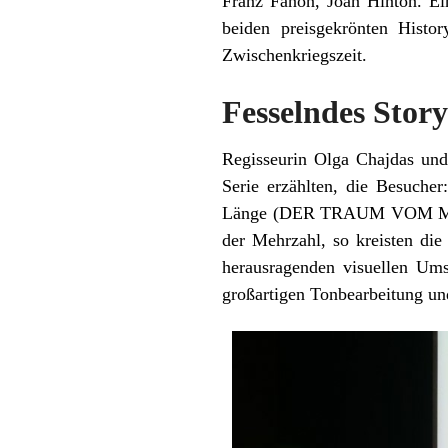
Franz Fanon, Joan Hinton. Ei
beiden preisgekrönten Histo
Zwischenkriegszeit.
Fesselndes Story
Regisseurin Olga Chajdas un
Serie erzählten, die Besucher
Länge (DER TRAUM VOM MOND)
der Mehrzahl, so kreisten di
herausragenden visuellen Um
großartigen Tonbearbeitung und