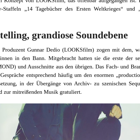
n Konzept von LOOKSfilm, das offenbar aufgegangen ist. E
ry-Staffeln „14 Tagebücher des Ersten Weltkrieges“ und
telling, grandiose Soundebene
d Produzent Gunnar Dedio (LOOKSfilm) zogen mit dem, was
:innen in den Bann. Mitgebracht hatten sie die erste der 
 und Ausschnitte aus den übrigen. Das Fach- und Bran
e Gespräche entsprechend häufig um den enormen „productio
setzung, in der Übergänge von Archiv- zu szenischen Sequ
 zur mitreißenden Musik gratuliert.