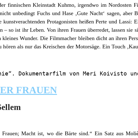
n der finnischen Kleinstadt Kuhmo, irgendwo im Nordosten F
nicht unbedingt Fuchs und Hase ‚Gute Nacht‘ sagen, aber 
e kunstverachtenden Protagonisten heißen Perte und Lassi: E
 – so ist ihr Leben. Von ihren Frauen überredet, lassen sie s
n kleines Wunder. Die Filmmacher bleiben dicht an ihren Pe
hören als nur das Kreischen der Motorsäge. Ein Touch ‚Kau
nie“. Dokumentarfilm von Meri Koivisto un
DER FRAUEN
Sellem
r Frauen; Macht ist, wo die Bärte sind.“ Ein Satz aus Mol