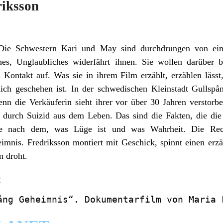
riksson
 Die Schwestern Kari und May sind durchdrungen von einer
hes, Unglaubliches widerfährt ihnen. Sie wollen darüber
 Kontakt auf. Was sie in ihrem Film erzählt, erzählen lässt
lich geschehen ist. In der schwedischen Kleinstadt Gullsp
n die Verkäuferin sieht ihrer vor über 30 Jahren verstorb
 durch Suizid aus dem Leben. Das sind die Fakten, die die 
e nach dem, was Lüge ist und was Wahrheit. Die Rech
imnis. Fredriksson montiert mit Geschick, spinnt einen er
 droht.
Q
ång Geheimnis“. Dokumentarfilm von Maria 