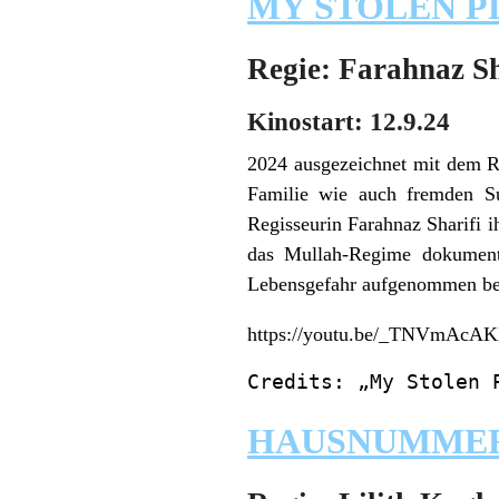
MY STOLEN P
Regie: Farahnaz Sh
Kinostart: 12.9.24
2024 ausgezeichnet mit dem 
Familie wie auch fremden Sup
Regisseurin Farahnaz Sharifi i
das Mullah-Regime dokumenti
Lebensgefahr aufgenommen bei 
https://youtu.be/_TNVmAcA
Credits: „My Stolen 
HAUSNUMMER