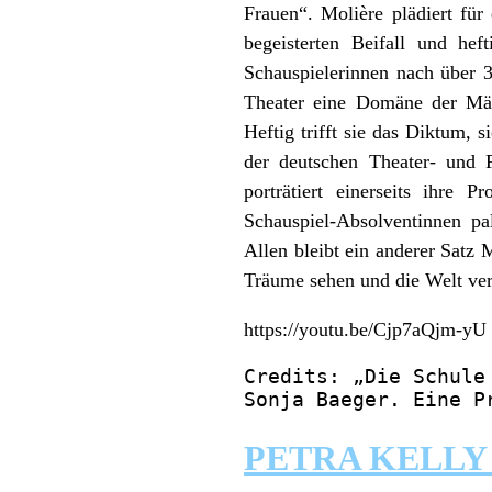
Frauen“. Molière plädiert fü
begeisterten Beifall und he
Schauspielerinnen nach über 
Theater eine Domäne der Män
Heftig trifft sie das Diktum, 
der deutschen Theater- und F
porträtiert einerseits ihre P
Schauspiel-Absolventinnen pa
Allen bleibt ein anderer Satz 
Träume sehen und die Welt ve
https://youtu.be/Cjp7aQjm-yU
Credits: „Die Schule
Sonja Baeger. Eine P
PETRA KELLY