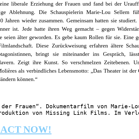
r eine liberale Erziehung der Frauen und fand bei der Urau
ftige Ablehnung. Die Schauspielerin Marie-Lou Sellem fü
30 Jahren wieder zusammen. Gemeinsam hatten sie studiert.
ner ist. Jede hatte ihren Weg gemacht – gegen Widerstän
sie seien älter geworden. Es gebe kaum Rollen für sie. Eine g
ilmlandschaft. Diese Zurückweisung erfahren ältere Schau
rotagonistinnen, bringt sie miteinander ins Gespräch, läs
lavern. Zeigt ihre Kunst. So verschmelzen Zeitebenen. Un
Molières als verbindliches Lebensmotto: „Das Theater ist de
rändern können.“
 der Frauen“. Dokumentarfilm von Marie-Lo
roduktion von Missing Link Films. Im Verl
 ACT NOW!