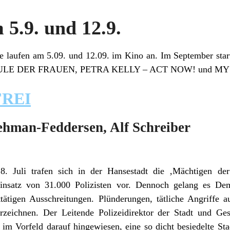
 5.9. und 12.9.
e laufen am 5.09. und 12.09. im Kino an. Im September st
ULE DER FRAUEN, PETRA KELLY – ACT NOW! und MY
FREI
ehman-Feddersen, Alf Schreiber
 Juli trafen sich in der Hansestadt die ‚Mächtigen de
Einsatz von 31.000 Polizisten vor. Dennoch gelang es Dem
ätigen Ausschreitungen. Plünderungen, tätliche Angriffe au
erzeichnen. Der Leitende Polizeidirektor der Stadt und Ges
 im Vorfeld darauf hingewiesen, eine so dicht besiedelte S