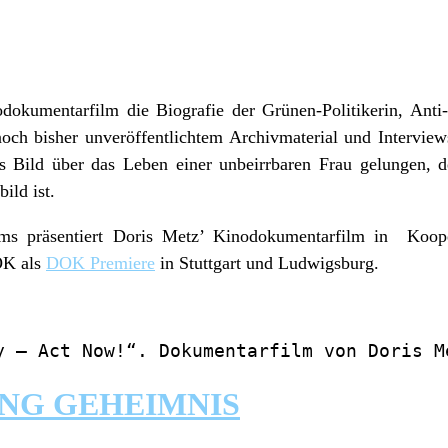
dokumentarfilm die Biografie der Grünen-Politikerin, An
noch bisher unveröffentlichtem Archivmaterial und Intervie
hes Bild über das Leben einer unbeirrbaren Frau gelungen,
ild ist.
ms präsentiert Doris Metz’ Kinodokumentarfilm in Koope
OK als
DOK Premiere
in Stuttgart und Ludwigsburg.
y – Act Now!“. Dokumentarfilm von Doris M
NG GEHEIMNIS