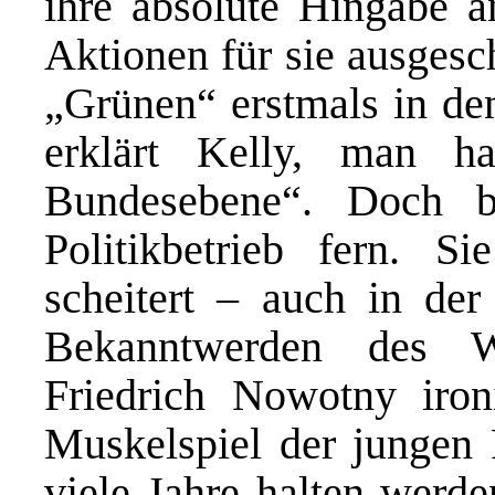
ihre absolute Hingabe a
Aktionen für sie ausgesc
„Grünen“ erstmals in de
erklärt Kelly, man h
Bundesebene“. Doch bl
Politikbetrieb fern. S
scheitert – auch in de
Bekanntwerden des Wa
Friedrich Nowotny iron
Muskelspiel der jungen 
viele Jahre halten werde