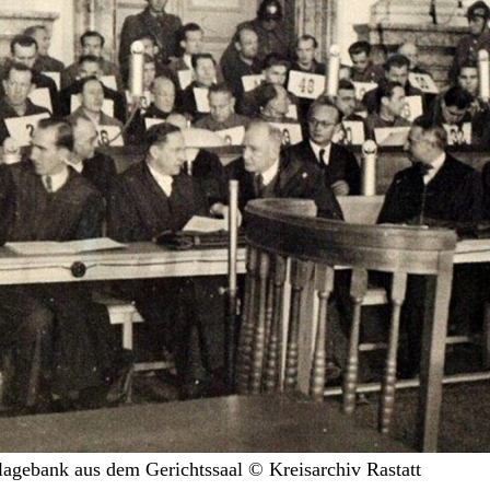
agebank aus dem Gerichtssaal © Kreisarchiv Rastatt