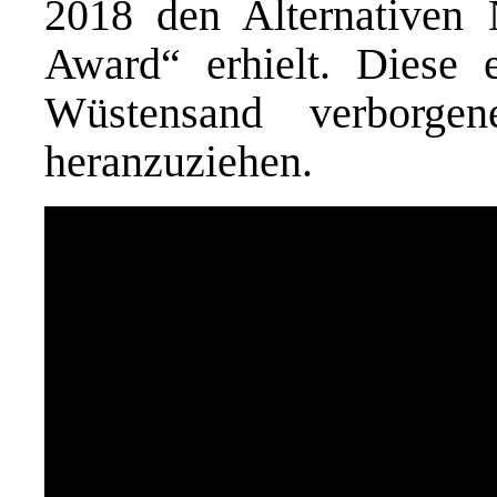
2018 den Alternativen 
Award“ erhielt. Diese 
Wüstensand verborge
heranzuziehen.