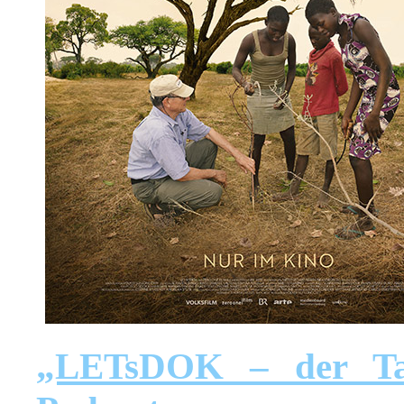
„LETsDOK – der Ta