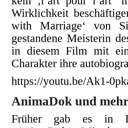
kein ‚l’art pour l’art‘
Wirklichkeit beschäftig
with Marriage‘ von S
gestandene Meisterin de
in diesem Film mit ein
Charakter ihre autobiogr
https://youtu.be/Ak1-0p
AnimaDok und meh
Früher gab es in L