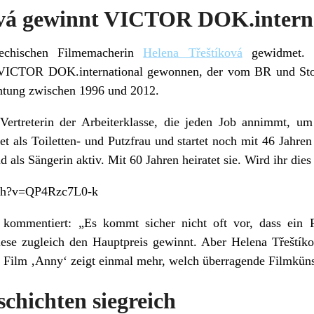
ová gewinnt VICTOR DOK.intern
echischen Filmemacherin
Helena Třeštíková
gewidmet. S
ICTOR DOK.international gewonnen, der vom BR und Stor
achtung zwischen 1996 und 2012.
 Vertreterin der Arbeiterklasse, die jeden Job annimmt, u
et als Toiletten- und Putzfrau und startet noch mit 46 Jahren 
d als Sängerin aktiv. Mit 60 Jahren heiratet sie. Wird ihr die
tch?v=QP4Rzc7L0-k
t kommentiert: „Es kommt sicher nicht oft vor, dass ein 
ese zugleich den Hauptpreis gewinnt. Aber Helena Třeštíko
ilm ‚Anny‘ zeigt einmal mehr, welch überragende Filmkünstl
chichten siegreich