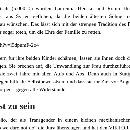
h (5.000 €) wurden Laurentia Henske und Robin Hum
ist aus Syrien geflohen, da die beiden ältesten Söhne tr
au wünschen. Das lässt sich mit der strengen Tradition des F
r sogar töten, um die Ehre der Familie zu retten.
tch?v=l5dpumF-2o4
ern für ihre beiden Kinder schämen, lassen sie ihnen doch d
gen. Sie brechen auf, die Umwandlung zur Frau durchzuführen
 sie zwei Jahre mit allen Aufs und Abs. Denn auch in Stutt
en hilft ihr Selbstbewusstsein und dass sie ihr Ziel vor Aug
örper – gegen alle Widerstände.
st zu sein
oño, der als Transgender in einem kleinen mexikanische
s we dare not do“ die Jury überzeugen und hat den VIKTO