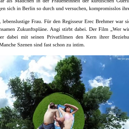
ar als Mädchen in der Fraueneinheit der kurdischen Gueril
lagen sich in Berlin so durch und versuchen, kompromisslos i
, lebenslustige Frau. Für den Regisseur Erec Brehmer war si
insamen Zukunftspläne. Angi stirbt dabei. Der Film „Wer wi
 der dabei mit seinen Privatfilmen den Kern ihrer Bezie
Manche Szenen sind fast schon zu intim.