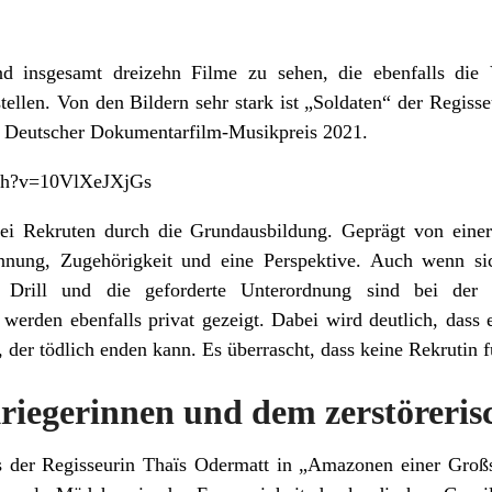
d insgesamt dreizehn Filme zu sehen, die ebenfalls die V
tellen. Von den Bildern sehr stark ist „Soldaten“ der Regiss
 Deutscher Dokumentarfilm-Musikpreis 2021.
tch?v=10VlXeJXjGs
ei Rekruten durch die Grundausbildung. Geprägt von einer
ennung, Zugehörigkeit und eine Perspektive. Auch wenn si
 Drill und die geforderte Unterordnung sind bei der 
 werden ebenfalls privat gezeigt. Dabei wird deutlich, dass
 der tödlich enden kann. Es überrascht, dass keine Rekrutin 
riegerinnen und dem zerstöreris
s der Regisseurin Thaïs Odermatt in „Amazonen einer Großst